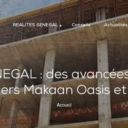
REALITES SENEGAL
Conseils
Actualités
GAL : des avancées
iers Makaan Oasis et
Accueil