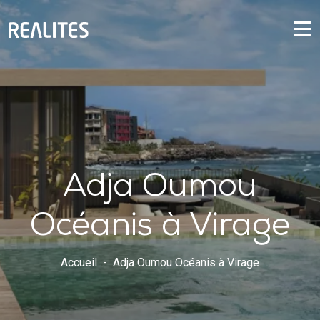
Panneau de gestion des cookies
Adja Oumou
Océanis à Virage
Accueil
Adja Oumou Océanis à Virage