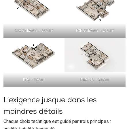
F4A OCEANIS – 207 m²
F4B OCEANIS – 240 m²
F4C – 198 m²
F4D F4C – 210 m²
L’exigence jusque dans les
moindres détails
Chaque choix technique est guidé par trois principes :
qualité, fiabilité, longévité