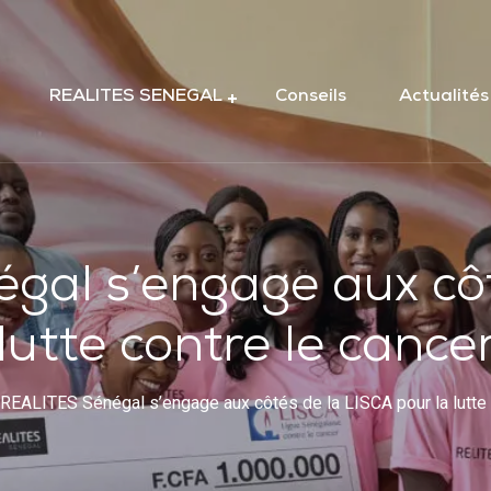
REALITES SENEGAL
Conseils
Actualités
gal s’engage aux côt
lutte contre le cance
REALITES Sénégal s’engage aux côtés de la LISCA pour la lutte 