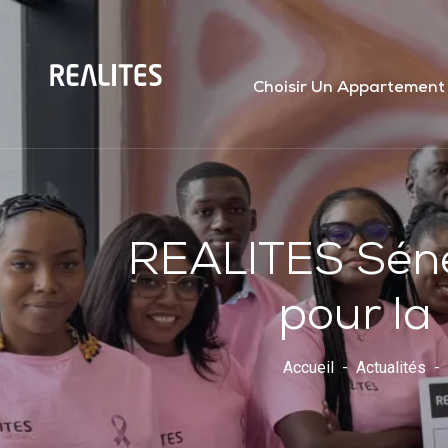
Panneau de gestion des cookies
Choisir Un Appartement
REALITES Séné
pour la 
Accueil
Actualités