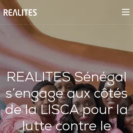
REALITES Sénégal
s’engage aux côtés
de la LISCA pour la
lutte contre le