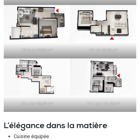
F2 G de 70,35 m²
F2 I de 59,95 m²
F3 J de 108,32 m²
F4 H de 174,78 m²
L’élégance dans la matière
Cuisine équipée