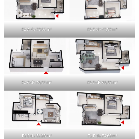
F2 A de 72,09 m²
F2 B de 67,87 m²
F2 C de 46,07 m²
F2 D de 66,53 m²
F2 E de 53,28 m²
F2 F de 74,60 m²