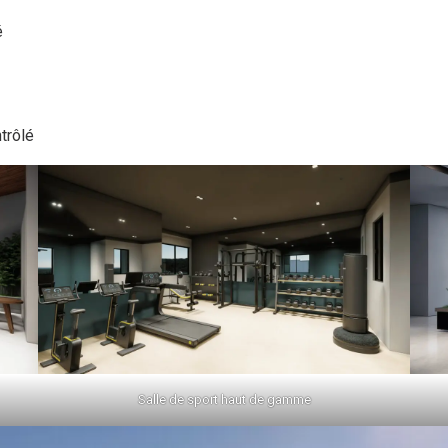
é
trôlé
Salle de sport haut de gamme