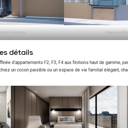
aasina à Mermoz
Façade arriè
es détails
finée d’appartements F2, F3, F4 aux finitions haut de gamme, pe
rchiez un cocon paisible ou un espace de vie familial élégant, c