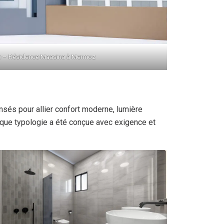
re – Résidence Maasina à Mermoz
nsés pour allier confort moderne, lumière
haque typologie a été conçue avec exigence et